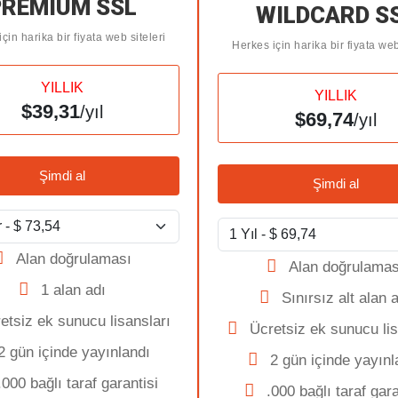
PREMIUM SSL
WILDCARD S
çin harika bir fiyata web siteleri
Herkes için harika bir fiyata web
YILLIK
YILLIK
$39,31
/yıl
$69,74
/yıl
Şimdi al
Şimdi al
Alan doğrulaması
Alan doğrulamas
1 alan adı
Sınırsız alt alan 
etsiz ek sunucu lisansları
Ücretsiz ek sunucu lis
2 gün içinde yayınlandı
2 gün içinde yayınl
.000 bağlı taraf garantisi
.000 bağlı taraf gara