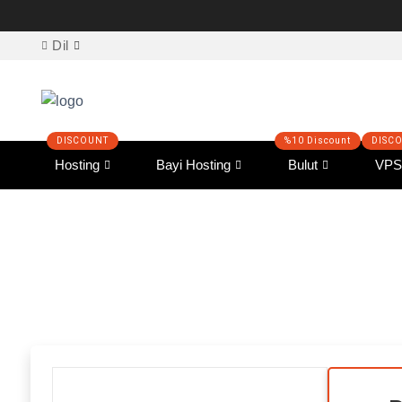
Dil
Hosting
Bayi Hosting
Bulut
VPS
Comodo SSL Serti
Web siteniz için Güvenlik, Güven ve Güvenilirlik