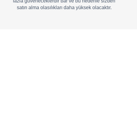
fazla güveneceklerdir bar ve bu nedenle sizden
satın alma olasılıkları daha yüksek olacaktır.