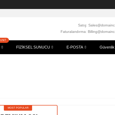
Satış:
Sales@domainc
Faturalandırma:
Billing@domainc
FİZİKSEL SUNUCU
E-POSTA
Güvenlik
fikaları