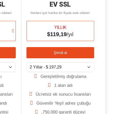
SL
EV SSL
 siteleri
Herkes için harika bir fiyata web siteleri
YILLIK
$119,19
/yıl
Şimdi al
ı
Genişletilmiş doğrulama
adı
1 alan adı
ansları
Ücretsiz ek sunucu lisansları
andı
Güvenilir Yeşil adres çubuğu
ntisi
,750.000 garanti düzeyi