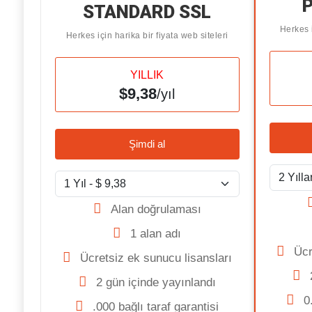
STANDARD SSL
Herkes i
Herkes için harika bir fiyata web siteleri
YILLIK
$9,38
/yıl
Şimdi al
Alan doğrulaması
1 alan adı
Ücr
Ücretsiz ek sunucu lisansları
2 gün içinde yayınlandı
0
.000 bağlı taraf garantisi