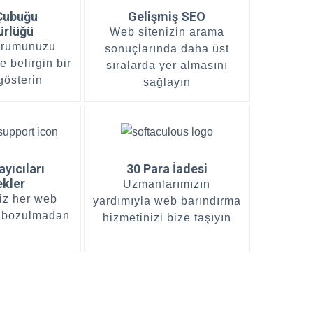
Çubuğu
Gelişmiş SEO
ürlüğü
Web sitenizin arama
urumunuzu
sonuçlarında daha üst
e belirgin bir
sıralarda yer almasını
gösterin
sağlayın
yıcıları
30 Para İadesi
ekler
Uzmanlarımızın
iz her web
yardımıyla web barındırma
a bozulmadan
hizmetinizi bize taşıyın