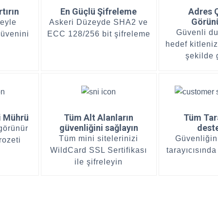
rtırın
En Güçlü Şifreleme
Adres 
Görün
teyle
Askeri Düzeyde SHA2 ve
Güvenli d
güvenini
ECC 128/256 bit şifreleme
hedef kitleniz
şekilde 
i Mührü
Tüm Alt Alanların
Tüm Tara
güvenliğini sağlayın
dest
 görünür
Tüm mini sitelerinizi
Güvenliğin
 rozeti
WildCard SSL Sertifikası
tarayıcısınd
ile şifreleyin