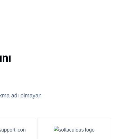
ını
takma adı olmayan